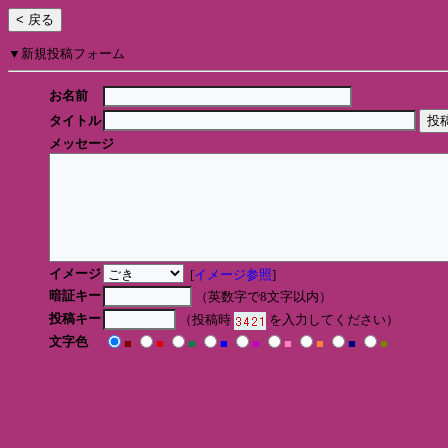
▼新規投稿フォーム
お名前
タイトル
メッセージ
イメージ
[
イメージ参照
]
暗証キー
（英数字で8文字以内）
投稿キー
（投稿時
を入力してください）
文字色
■
■
■
■
■
■
■
■
■