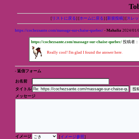
To
[
リストに戻る
] [
ホームに戻る
] [
新規投稿
] [
スレッ
https://cochezsante.com/massage-sur-chaise-quebec/
-
Mahalia
2024/01/
https://cochezsante.com/massage-sur-chaise-quebec/
投稿者：
Really cool! I'm glad I found the answer here.
- 返信フォーム
お名前
タイトル
メッセージ
イメージ
[
イメージ参照
]