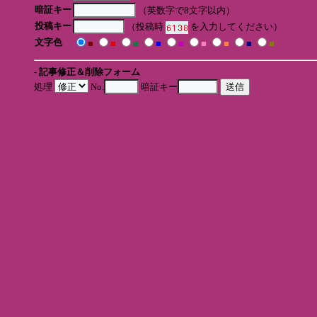
暗証キー
（英数字で8文字以内）
投稿キー
（投稿時
を入力してください）
文字色
■
■
■
■
■
■
■
■
■
- 記事修正＆削除フォーム
処理
No.
暗証キー